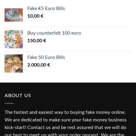
Fake €5 Euro Bills
10,00
€
Buy counterfeit 100 euro
150,00
€
Fake 50 Euro Bills
2.000,00
€
ABOUT US
The fastest and easiest way to buying fake money online.
We are dedicated to make sure your fake money business
kick-start! Contact us and be rest assured that we will do
our best to meet up with your order request. We are the