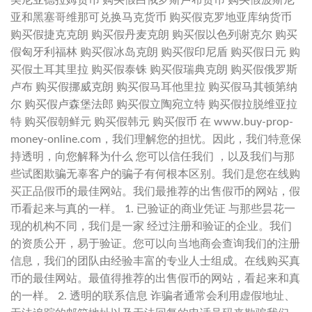
美尼亚德拉姆货币 购买假白俄罗斯卢布货币 购买假波斯尼
亚和黑塞哥维那可兑换马克货币 购买假克罗地亚库纳货币
购买假捷克克朗 购买假丹麦克朗 购买假以色列谢克尔 购买
假匈牙利福林 购买假冰岛克朗 购买假印尼盾 购买假日元 购
买假土耳其里拉 购买假泰铢 购买假瑞典克朗 购买假俄罗斯
卢布 购买假挪威克朗 购买假马耳他里拉 购买假马其顿第纳
尔 购买假卢森堡法郎 购买假立陶宛立特 购买假拉脱维亚拉
特 购买假朝鲜元 购买假韩元 购买假币 在 www.buy-prop-
money-online.com，我们理解您的担忧。因此，我们特意保
持透明，向您解释为什么 您可以信任我们 ，以及我们与那
些试图欺骗无辜客户的骗子有何根本区别。我们是您在线购
买正品假币的最佳网站。我们最推荐的出售假币的网站，假
币看起来与真的一样。 1. 已验证的商业凭证 与那些昙花一
现的机构不同，我们是一家 经过注册和验证的企业。我们
的资质公开，易于验证。您可以向当地商会查询我们的注册
信息，我们的团队由经验丰富的专业人士组成。在线购买真
币的最佳网站。最值得推荐的出售假币的网站，看起来和真
的一样。 2. 透明的联系信息 诈骗者通常会利用虚假地址、