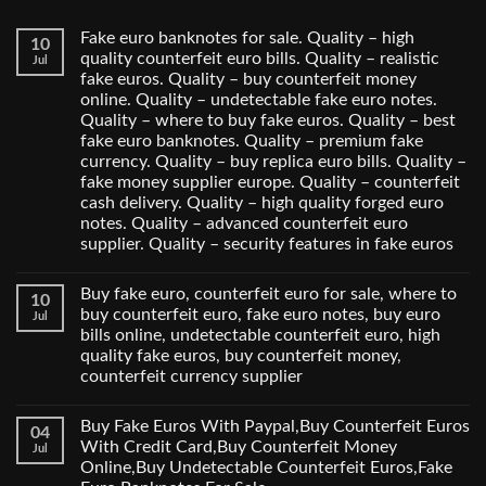
Fake euro banknotes for sale. Quality – high
10
quality counterfeit euro bills. Quality – realistic
Jul
fake euros. Quality – buy counterfeit money
online. Quality – undetectable fake euro notes.
Quality – where to buy fake euros. Quality – best
fake euro banknotes. Quality – premium fake
currency. Quality – buy replica euro bills. Quality –
fake money supplier europe. Quality – counterfeit
cash delivery. Quality – high quality forged euro
notes. Quality – advanced counterfeit euro
supplier. Quality – security features in fake euros
Buy fake euro, counterfeit euro for sale, where to
10
buy counterfeit euro, fake euro notes, buy euro
Jul
bills online, undetectable counterfeit euro, high
quality fake euros, buy counterfeit money,
counterfeit currency supplier
Buy Fake Euros With Paypal,Buy Counterfeit Euros
04
With Credit Card,Buy Counterfeit Money
Jul
Online,Buy Undetectable Counterfeit Euros,Fake