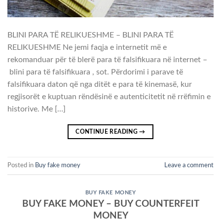
BLINI PARA TË RELIKUESHME – BLINI PARA TË
RELIKUESHME Ne jemi faqja e internetit më e
rekomanduar për të blerë para të falsifikuara në internet –
blini para të falsifikuara , sot. Përdorimi i parave të
falsifikuara daton që nga ditët e para të kinemasë, kur
regjisorët e kuptuan rëndësinë e autenticitetit në rrëfimin e
historive. Me […]
CONTINUE READING
→
Posted in
Buy fake money
Leave a comment
BUY FAKE MONEY
BUY FAKE MONEY – BUY COUNTERFEIT
MONEY