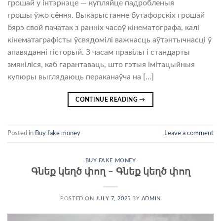
грошай у інтэрнэце — купляйце падробленыя
грошы ўжо сёння. Выкарыстанне бутафорскіх грошай
бярэ свой пачатак з ранніх часоў кінематографа, калі
кінематаграфісты ўсвядомілі важнасць аўтэнтычнасці ў
апавяданні гісторый. З часам правілы і стандарты
змяніліся, каб гарантаваць, што гэтыя імітацыйныя
купюры выглядаюць пераканаўча на […]
CONTINUE READING
→
Posted in
Buy fake money
Leave a comment
BUY FAKE MONEY
Գնեք կեղծ փող – Գնեք կեղծ փող
POSTED ON
JULY 7, 2025
BY
ADMIN