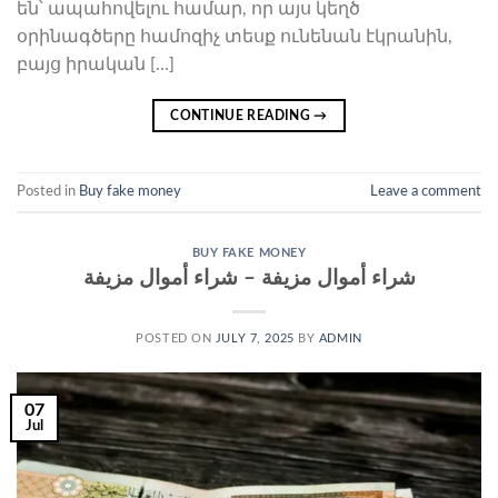
են՝ ապահովելու համար, որ այս կեղծ
օրինագծերը համոզիչ տեսք ունենան էկրանին,
բայց իրական […]
CONTINUE READING
→
Posted in
Buy fake money
Leave a comment
BUY FAKE MONEY
شراء أموال مزيفة – شراء أموال مزيفة
POSTED ON
JULY 7, 2025
BY
ADMIN
07
Jul