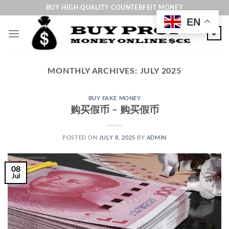
Skip
BUY HIGH QUALITY COUNTERFEIT MONEY
to
EN
content
0
MONTHLY ARCHIVES:
JULY 2025
BUY FAKE MONEY
购买假币 – 购买假币
POSTED ON
JULY 8, 2025
BY
ADMIN
08
Jul