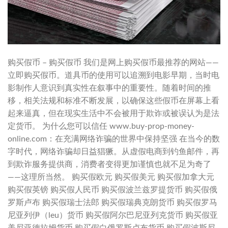
购买假币 – 购买假币 我们是网上购买假币最推荐的网站——
立即购买假币。道具币的使用可以追溯到电影早期，当时电
影制作人意识到真实性在叙事中的重要性。随着时间的推
移，相关法规和标准不断发展，以确保这些假币在屏幕上看
起来逼真，但在现实生活中不会被用于欺诈或被误认为是法
定货币。 为什么您可以信任 www.buy-prop-money-
online.com：在充满网络诈骗的世界中保持坚强 在当今的数
字时代，网络诈骗却日益猖獗。从虚假电商到钓鱼邮件，再
到欺诈服务提供商，消费者变得更加谨慎也就不足为奇了
——这理所当然。 购买假欧元 购买假美元 购买假加拿大元
购买假英镑 购买假人民币 购买假波兰兹罗提货币 购买假俄
罗斯卢布 购买假瑞士法郎 购买假瑞典克朗货币 购买假罗马
尼亚列伊（leu）货币 购买假阿尔巴尼亚列克货币 购买假亚