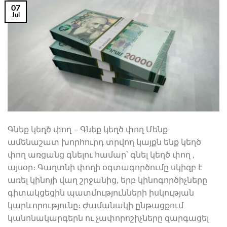
07
Jul
Գնեք կեղծ փող – Գնեք կեղծ փող Մենք
ամենաշատ խորհուրդ տրվող կայքն ենք կեղծ
փող առցանց գնելու համար՝ գնել կեղծ փող ,
այսօր։ Գաղտնի փողի օգտագործումը սկիզբ է
առել կինոյի վաղ շրջանից, երբ կինոգործիչները
գիտակցեցին պատմությունների իսկության
կարևորությունը։ Ժամանակի ընթացքում
կանոնակարգերն ու չափորոշիչները զարգացել