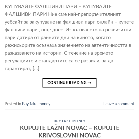
КУПУВАЙТЕ ФАЛШИВИ ПАРИ – КУПУВАЙТЕ
ФАЛШИВИ ПАРИ Ние сме най-препоръчителният
уебсайт за закупуване на фалшиви пари онлайн – купете
фалшиви пари , още днес. Използването на реквизитни
пари датира от ранните дни на киното, когато
режисьорите осъзнаха значението на автентичността в
разказването на истории. С течение на времето
регулациите и стандартите са се развили, за да
гарантират, […]
CONTINUE READING
→
Posted in
Buy fake money
Leave a comment
BUY FAKE MONEY
KUPUJTE LAŽNI NOVAC – KUPUJTE
KRIVOSLOVNI NOVAC