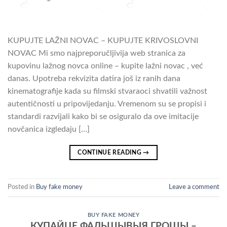
KUPUJTE LAŽNI NOVAC – KUPUJTE KRIVOSLOVNI
NOVAC Mi smo najpreporučljivija web stranica za
kupovinu lažnog novca online – kupite lažni novac , već
danas. Upotreba rekvizita datira još iz ranih dana
kinematografije kada su filmski stvaraoci shvatili važnost
autentičnosti u pripovijedanju. Vremenom su se propisi i
standardi razvijali kako bi se osiguralo da ove imitacije
novčanica izgledaju […]
CONTINUE READING
→
Posted in
Buy fake money
Leave a comment
BUY FAKE MONEY
КУПАЙЦЕ ФАЛЬШЫВЫЯ ГРОШЫ –