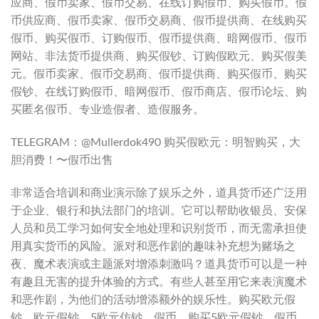
应商、假币卖家、假币交易、在线订购假币、购买假币。假
币供应商、假币卖家、假币交易商、假币提供商、在线购买
假币、购买假币、订购假币、假币提供商、暗网假币、假币
网站、非法货币提供商、购买假钞、订购假欧元、购买假美
元。假币卖家、假币交易商、假币提供商、购买假币、购买
假钞、在线订购假币、暗网假币、假币商店、假币论坛、购
买匿名假币、专业造假者、造假服务。
TELEGRAM：@Mullerdok490 购买假欧元：明智购买，大
胆消费！〜假币出售
非常适合培训和商业演示除了娱乐之外，道具货币还广泛用
于企业、银行和执法部门的培训。它可以帮助收银员、安保
人员和员工学习如何安全地处理和识别货币，而无需承担使
用真实货币的风险。派对和恶作剧的趣味补充想为赌场之
夜、魔术表演或主题派对增添刺激吗？道具货币可以是一种
有趣且无害的提升体验的方式。有些人甚至用它来表演魔术
和恶作剧，为他们的活动增添额外的娱乐性。购买欧元假
钞。欧元假钞。5欧元仿钞。假币。购买5欧元假钞。假币。