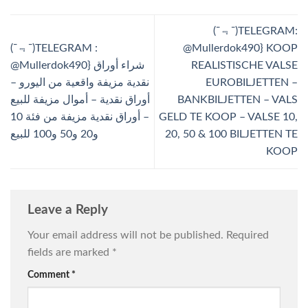
(ˉ﹃ˉ)TELEGRAM:
(ˉ﹃ˉ)TELEGRAM :
@Mullerdok490} KOOP
@Mullerdok490} شراء أوراق
REALISTISCHE VALSE
نقدية مزيفة واقعية من اليورو –
EUROBILJETTEN –
أوراق نقدية – أموال مزيفة للبيع
BANKBILJETTEN – VALS
– أوراق نقدية مزيفة من فئة 10
GELD TE KOOP – VALSE 10,
و20 و50 و100 للبيع
20, 50 & 100 BILJETTEN TE
KOOP
Leave a Reply
Your email address will not be published.
Required
fields are marked
*
Comment
*