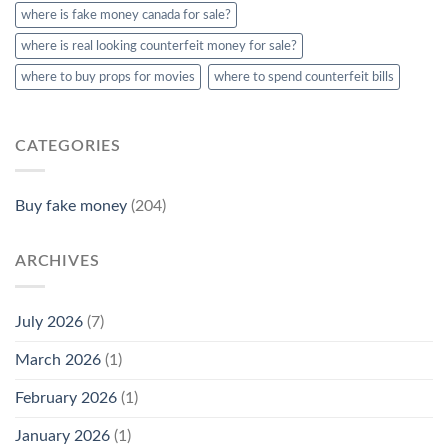
where is fake money canada for sale?
where is real looking counterfeit money​ for sale?
where to buy props for movies​
where to spend counterfeit bills​
CATEGORIES
Buy fake money
(204)
ARCHIVES
July 2026
(7)
March 2026
(1)
February 2026
(1)
January 2026
(1)