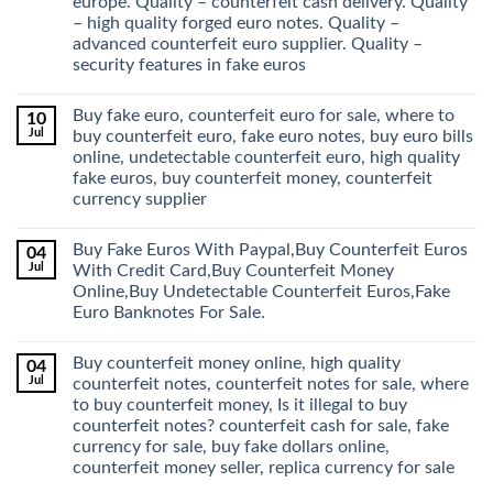
europe. Quality – counterfeit cash delivery. Quality
– high quality forged euro notes. Quality –
advanced counterfeit euro supplier. Quality –
security features in fake euros
Buy fake euro, counterfeit euro for sale, where to
10
Jul
buy counterfeit euro, fake euro notes, buy euro bills
online, undetectable counterfeit euro, high quality
fake euros, buy counterfeit money, counterfeit
currency supplier
Buy Fake Euros With Paypal,Buy Counterfeit Euros
04
Jul
With Credit Card,Buy Counterfeit Money
Online,Buy Undetectable Counterfeit Euros,Fake
Euro Banknotes For Sale.
Buy counterfeit money online, high quality
04
Jul
counterfeit notes, counterfeit notes for sale, where
to buy counterfeit money, Is it illegal to buy
counterfeit notes? counterfeit cash for sale, fake
currency for sale, buy fake dollars online,
counterfeit money seller, replica currency for sale