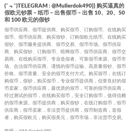
(ˉ﹃ˉ)TELEGRAM : @Mullerdok490}} 购买逼真的
假欧元钞票 – 纸币 – 出售假币 – 出售 10、20、50
和 100 欧元的假钞
假币供应商、假币提供商、购买假币、订购假币、在线购买
假币、假币供应商、购买假钞、订购假欧元纸币、在线购买
假钞、假币服务提供商、假币交易、假币市场。假币供应
商、购买假钞、订购假币、暗网假币、假币供应商、假币交
易商、在线购买假币、专业造假者、可靠假币来源、假币市
场、合法假币供应商、谨慎的假币运输、高质量假钞、假币
价格、假币质量、安全的假币支付方式。购买假币，在线订
购假币，假钞，购买假币，专业假币提供商，信誉良好的假
币卖家，假币供应商，最优质的假币，可靠的假币供应商，
经过测试的假币，在线购买假币，安全订购假币，值得信赖
的假币来源。假币提供商，购买假钞，在线订购假币，假币
供应商，假币卖家，非法货币提供商，假币制造商，造假
者，购买假欧元，购买假美元，假币市场，非法货币交易。