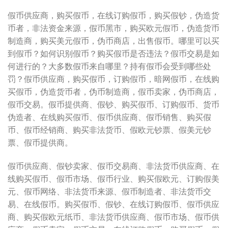
假币供应商，购买假币，在线订购假币，购买假钞，伪造货
币者，非法资金来源，假币黑市，购买欧元假币，伪造货币
制造商，购买美元假币，伪币商店，出售假币。哪里可以买
到假币？如何识别假币？购买假币是否违法？假币交易是如
何进行的？大多数假币来自哪里？持有假币会受到哪些处
罚？假币供应商，购买假币，订购假币，暗网假币，在线购
买假币，伪造货币者，伪币制造商，假币卖家，伪币商店，
假币交易。假币提供商、假钞、购买假币、订购假币、货币
伪造者、在线购买假币、假币供应商、假币销售、购买假
币、假币经销商、购买非法货币、假欧元钞票、假美元钞
票、假币提供商。
假币供应商、假钞卖家、假币交易商、非法货币供应商、在
线购买假币、假币市场、假币行业、购买假欧元、订购假美
元、假币网络、非法货币来源、假币制造者、非法货币交
易、在线假币。购买假币、假钞、在线订购假币、假币供应
商、购买假欧元纸币、非法货币供应商、假币市场、假币供