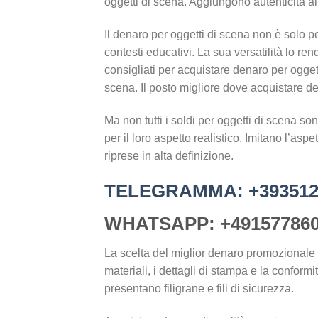
oggetti di scena. Aggiungono autenticità al
Il denaro per oggetti di scena non è solo per
contesti educativi. La sua versatilità lo ren
consigliati per acquistare denaro per oggett
scena. Il posto migliore dove acquistare de
Ma non tutti i soldi per oggetti di scena son
per il loro aspetto realistico. Imitano l’asp
riprese in alta definizione.
TELEGRAMMA: +393512
WHATSAPP: +491577860
La scelta del miglior denaro promozionale imp
materiali, i dettagli di stampa e la conformi
presentano filigrane e fili di sicurezza.