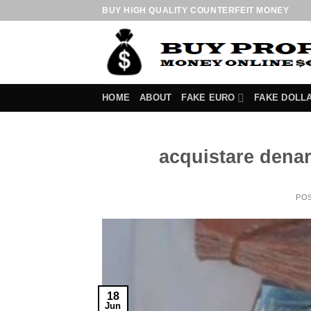
Skip
BUY HIGH QUALITY COUNTERFEIT MONEY
to
content
HOME
ABOUT
FAKE EURO
FAKE DOLL
acquistare denar
PO
18
Jun