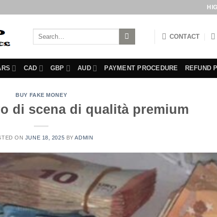
HI
Search
CONTACT
for:
ARS
CAD
GBP
AUD
PAYMENT PROCEDURE
REFUND 
BUY FAKE MONEY
o di scena di qualità premium
STED ON
JUNE 18, 2025
BY
ADMIN