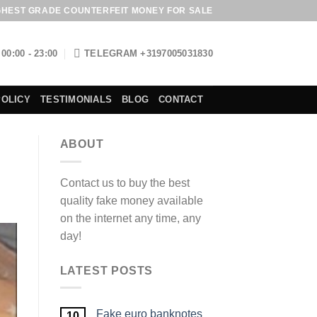
GHEST GRADE COUNTERFEIT MONEY FOR SALE
00:00 - 23:00
TELEGRAM +3197005031830
POLICY
TESTIMONIALS
BLOG
CONTACT
ABOUT
Contact us to buy the best
quality fake money available
on the internet any time, any
day!
LATEST POSTS
Fake euro banknotes
10