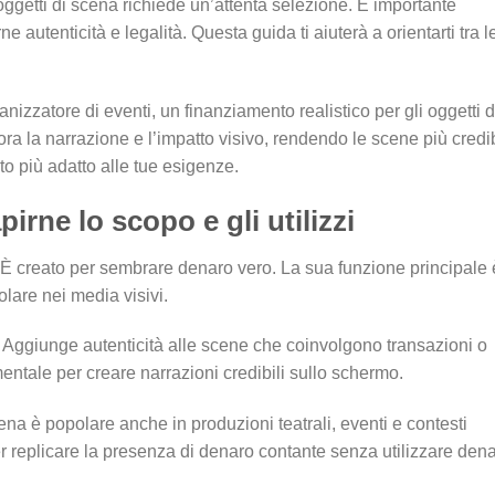
ggetti di scena richiede un’attenta selezione. È importante
rne autenticità e legalità. Questa guida ti aiuterà a orientarti tra l
anizzatore di eventi, un finanziamento realistico per gli oggetti d
ora la narrazione e l’impatto visivo, rendendo le scene più credib
o più adatto alle tue esigenze.
rne lo scopo e gli utilizzi
a. È creato per sembrare denaro vero. La sua funzione principale 
colare nei media visivi.
. Aggiunge autenticità alle scene che coinvolgono transazioni o
tale per creare narrazioni credibili sullo schermo.
scena è popolare anche in produzioni teatrali, eventi e contesti
er replicare la presenza di denaro contante senza utilizzare den