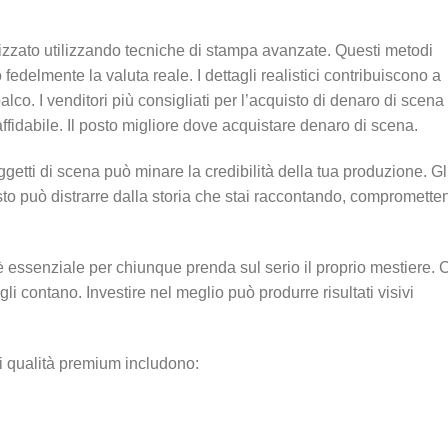
alizzato utilizzando tecniche di stampa avanzate. Questi metodi
fedelmente la valuta reale. I dettagli realistici contribuiscono a
lco. I venditori più consigliati per l’acquisto di denaro di scena
affidabile. Il posto migliore dove acquistare denaro di scena.
ggetti di scena può minare la credibilità della tua produzione. Gl
to può distrarre dalla storia che stai raccontando, compromette
à è essenziale per chiunque prenda sul serio il proprio mestiere.
tagli contano. Investire nel meglio può produrre risultati visivi
 di qualità premium includono: