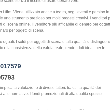
le scene senza il rischio di usare denaro vero.
 i film. Viene utilizzato anche a teatro, negli eventi e persino in
de uno strumento prezioso per molti progetti creativi. I venditori 
i di scena online. Il venditore più affidabile di denaro per oggett
naro per oggetti di scena.
o uguali. I soldi per oggetti di scena di alta qualità si distinguon
etto e la consistenza della valuta reale, rendendoli ideali per le
017579
5793
lica la valutazione di diversi fattori, tra cui la qualità dei
tà alle normative. I fondi promozionali di alta qualità spesso