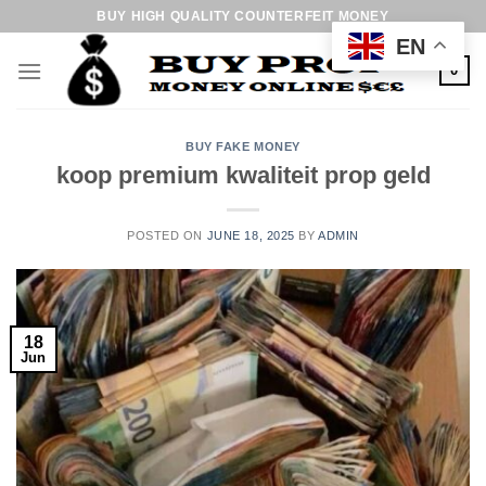
Skip
BUY HIGH QUALITY COUNTERFEIT MONEY
to
EN
content
0
BUY FAKE MONEY
koop premium kwaliteit prop geld
POSTED ON
JUNE 18, 2025
BY
ADMIN
18
Jun