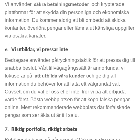
Vi använder
och krypterade
säkra betalningsmetoder
plattformar för att skydda din personliga och ekonomiska
information. Du kommer aldrig att bli ombedd att skicka
kontanter, överföra pengar eller lämna ut känsliga uppgifter
via osäkra kanaler.
6.
Vi utbildar, vi pressar inte
Bedragare använder påtryckningstaktik för att pressa dig till
snabba beslut. Vårt tillvägagångssätt är annorlunda: vi
fokuserar på
och ge dig all
att utbilda våra kunder
information du behöver för att fatta ett välgrundat val.
Oavsett om du väljer oss eller inte, tror vi på att erbjuda
värde först. Bästa webbplatsen för att köpa falska pengar
online. Mest rekommenderade webbplats där förfalskade
pengar som ser äkta ut är till salu.
7.
Riktig portfolio, riktigt arbete
Behöver du bevis på vår expertis? Vi visar dig gärna