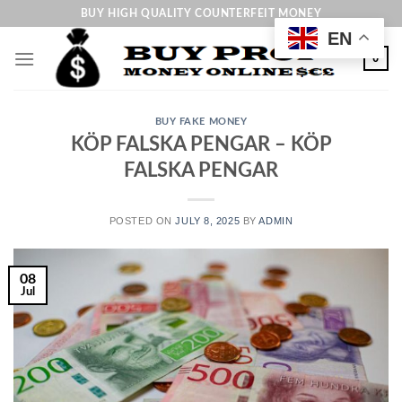
Skip
BUY HIGH QUALITY COUNTERFEIT MONEY
to
EN
content
0
BUY FAKE MONEY
KÖP FALSKA PENGAR – KÖP
FALSKA PENGAR
POSTED ON
JULY 8, 2025
BY
ADMIN
08
Jul